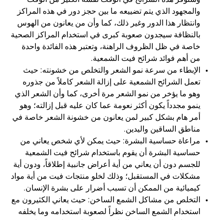
والمجهود الذي يتم تضييعه ما بين حجز دور في هذه المراكز
وانتظار هذا الدور وغير ذلك، كما وأن من يعانون من الهوس
بالنظافة سيجدون صعوبة كبرى في استخدام المراكز الصحية
خاصة في ظل الظروف الراهنة، وتعتبر هذه الفائدة واحدة
من أهم فوائد شرائح فيت الشمعية.
الإبطاء من سرعة نمو الشعر والتخلص من خشونته: حيث
تعمل الشرائح الشمعية على إزالة الشعر كاملاً من جذوره
وهو ما يؤخر من نمو الشعر مرة أخرى، كما وأن الشعر الذي
ينمو مجدداً يكون أكثر نعومة عما كان عليه قبل إزالته؛ وهو
أمر هام بشكل كبير لمن يعانون من خشونة الشعر خاصة في
مناطق الساقين واليدين.
مراعاة حساسية البشرة: حيث يمكن لأي شخص يعاني من
حساسية البشرة أن يقوم باستخدام شرائح فيت الشمعية
للجسم دون أن يعاني من أية أعراض جانبية إطلاقاً، ودون أية
مشكلات في المستقبل؛ وذلك لخلو منتجات فيت من أية مواد
كيميائية من الممكن أن تسبب أضرار على بشرة الإنسان.
التخلص من مشاكل الشمع الساخن: حيث يعاني الكثيرون مع
استخدام الشمع الساخن نظراً لصعوبة استخدامه وما يخلفه