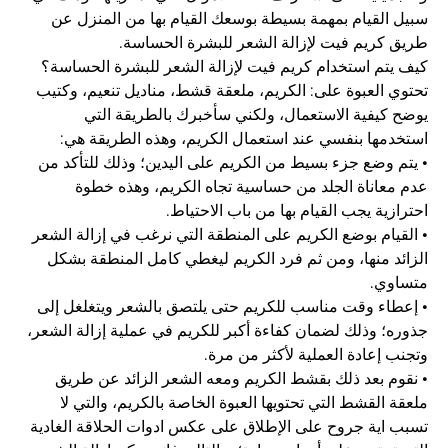
سبيل القيام بمهمة بسيطة بوسعك القيام بها من المنزل عن
طريق كريم فيت لإزالة الشعر للبشرة الحساسة.
كيف يتم استخدام كريم فيت لإزالة الشعر للبشرة الحساسة؟
تحتوي العبوة على: الكريم، ملعقة قشط، مناديل تنعيم، وكتيب
يوضح كيفية الاستعمال، ولكني سأخبرك بالطريقة التي
استخدمها بنفسي عند استعمال الكريم، وهذه الطريقة هي:
• يتم وضع جزء بسيط من الكريم على اليدين؛ وذلك للتأكد من
عدم معاناة الجلد من حساسية تجاه الكريم، وهذه خطوة
احترازية يجب القيام بها من باب الاحتياط.
• القيام بوضع الكريم على المنطقة التي نرغب في إزالة الشعر
الزائد منها، ومن ثم فرد الكريم ليغطي كامل المنطقة بشكل
متساوي.
• إعطاء وقت مناسب للكريم حتى يلتصق بالشعر ويتغلغل إلى
جذوره؛ وذلك لضمان كفاءة أكبر للكريم في عملية إزالة الشعر،
وتجنب إعادة العملية لأكثر من مرة.
• نقوم بعد ذلك بقشط الكريم ومعه الشعر الزائد عن طريق
ملعقة القشط التي تحتويها العبوة الخاصة بالكريم، والتي لا
تسبب اية جروح على الإطلاق على عكس ادوات الحلاقة الغادية