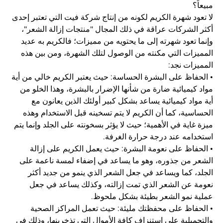
مبيعاً؟
لا تعود شهرة الكريم لكونه من إنتاج شركة فيت التي تعتبر إحدى
أكثر الشركات عراقة في ذلك المجال "منتجات إزالة الشعر"،
وإنما تعود شهرته إلى ما يحتويه من مميزات؛ فالكريم به عديد
المميزات التي مكنته من الوصول لتلك الشهرة، ومن بين هذه
المميزات نجد:
• الحفاظ على البشرة الحساسة: حيث يعتبر الكريم خالي من أية
مواد كيميائية ضارة من شأنها الإضرار بالبشرة، وهذا الخلو من
أية مواد كيميائية يساعد بشكل كبير أولئك الذين يعانون مع
الحساسية، كما أن الكريم لا يتم تسخينه قبل الاستخدام وهذه
ميزة غاية في الأهمية؛ حيث لا يؤثر بسخونته على الجلد وإنما يتم
استخدامه عند درجة حرارة الغرفة.
• الحفاظ على نعومة البشرة: حيث يعمل الكريم على إزالة
الشعر من جذوره، وهو ما يساعد في إضفاء لمسة ناعمة على
الجلد، كما ويساعد في جعل الشعر الذي ينمو من جديد أكثر
نعومة عن الشعر الذي تمت إزالته، وكذلك يساعد في جعل
عملية نمو الشعر بطيئة بشكل ملحوظ.
• الحفاظ على محفظتك مليئة: حيث تعمل المراكز الصحية
والتجميلية على استنزاف كافة الأموال التي تذخرينها، وذلك في