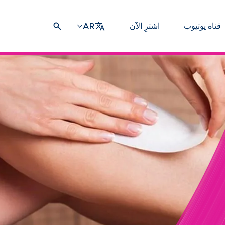
قناة يوتيوب
اشترِ الآن
AR
صائح