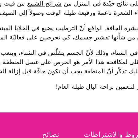
ى نتائج جيّدة في المنزل من
شرائح الشمع
من فيت
و
ء الشعرة ناعمة ورفيعة طيلة الوقت وصولاً إلى الصيف.
شرة الجافة. الواقع أنّ الترطيب يضيع في الخلايا المي
تي من شأنها تقشير جسمك، كي تحرصين على فعاليّة الم
 الشتاء، وذلك لأنّ الجسم يتقلّص في الشتاء، ويتعب الب
لمثلى لمكافحة هذا الأمر هو الحرص على غسل المنطقة با
ك تذكّر أنّ المنطقة يجب أن تكون جافّة قبل إزالة الش
 لتنعمين براحة البال طيلة العام!
وط والاشتراطات
نصائح